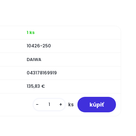
1 ks
10426-250
DAIWA
043178169919
135,83 €
-
+
ks