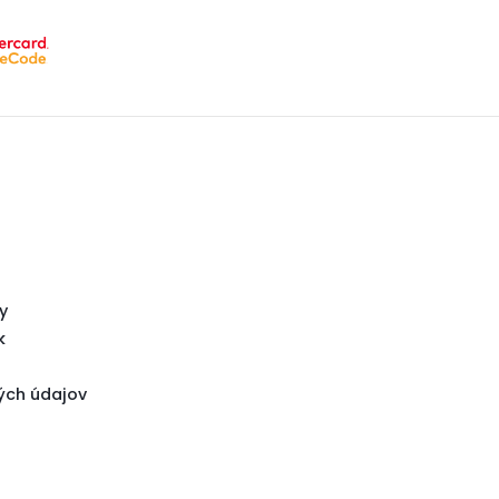
y
k
ých údajov