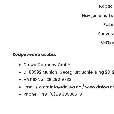
Kapaci
Navíjanie na 1 
Počet
Konverz
Veľkos
Zodpovedná osoba:
Daiwa Germany GmbH
D-80992 Munich, Georg-Brauchle-Ring 23-
VAT ID No.: DE128219782
Email / Web: info@daiwa.de / www.daiwa.d
Phone: +49-(0)89 309065-0