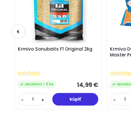
Krmivo Sonubaits F1 Original 2kg
Krmivo D
Master Pr
14,99 €
skladom > 5 ks
sklado
-
+
-