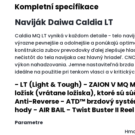
Kompletní specifikace
Naviják Daiwa Caldia LT
Caldia MQ LT vyniká v každom detaile - telo nav
výrazne pevnejšie a odolnejšie a ponúkajú optimá
konštrukcia zubov prevodovky ďalej zlepšuje hla
nečistôt do tela navijaka cez hlavný hriadeľ. CN
výkon nahadzovania. Jemne nastaviteľná brzda A
ideálne na použitie pri tenkom vlasci a v kritickýc
- LT (Light & Tough) - ZAION V MQ 
ložísk (vrátane ložiska), ktoré sú s
Anti-Reverse - ATD™ brzdový systém
hody - AIR BAIL - Twist Buster II R
Parametre
Hmo