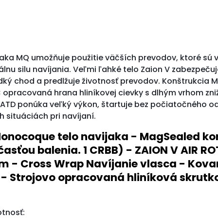
ijaka MQ umožňuje použitie väčších prevodov, ktoré sú
lnu silu navíjania. Veľmi ľahké telo Zaion V zabezpeč
dký chod a predlžuje životnosť prevodov. Konštrukcia 
C opracovaná hrana hliníkovej cievky s dlhým vrhom zni
TD ponúka veľký výkon, štartuje bez počiatočného odp
h situáciách pri navíjaní.
Monocoque telo navijaka - MagSealed ko
účasťou balenia. 1 CRBB) - ZAION V AIR R
 - Cross Wrap Navíjanie vlasca - Kovan
eel - Strojovo opracovaná hliníková skrut
tnosť: