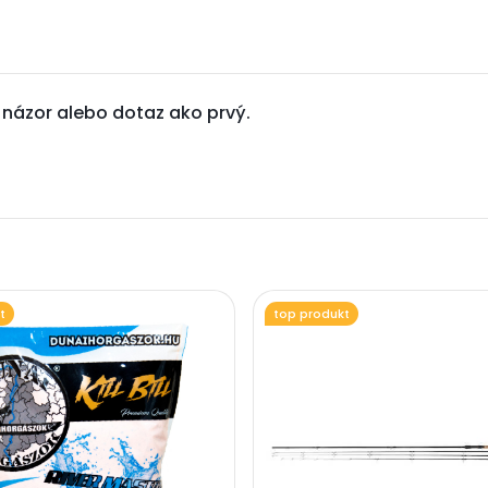
j názor alebo dotaz ako prvý.
t
top produkt