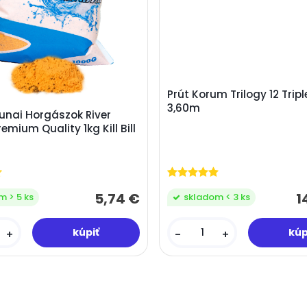
Prút Korum Trilogy 12 Tripl
3,60m
unai Horgászok River
emium Quality 1kg Kill Bill
1
5,74 €
skladom < 3 ks
m > 5 ks
-
+
+