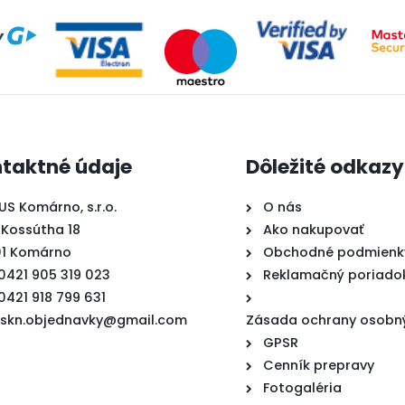
taktné údaje
Dôležité odkazy
US Komárno, s.r.o.
O nás
 Kossútha 18
Ako nakupovať
01 Komárno
Obchodné podmienk
00421 905 319 023
Reklamačný poriado
00421 918 799 631
ruskn.objednavky@gmail.com
Zásada ochrany osobn
GPSR
Cenník prepravy
Fotogaléria