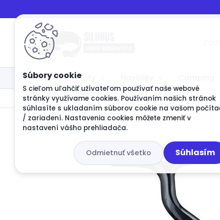
Akcie
Prúty
Navijáky
Camping
S cieľom uľahčiť užívateľom používať naše webové
Úvod
Akcie
Naviják Daiwa Caldia LT 2500D Dopre
stránky využívame cookies. Používaním našich stránok
súhlasíte s ukladaním súborov cookie na vašom počíta
/ zariadení. Nastavenia cookies môžete zmeniť v
nastavení vášho prehliadača.
Súhlasím
Odmietnuť všetko