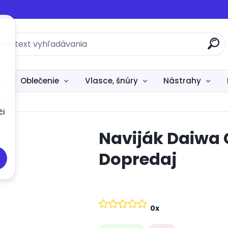
Oblečenie
Vlasce, šnúry
Nástrahy
daj
či
Naviják Daiwa 
Dopredaj
0x