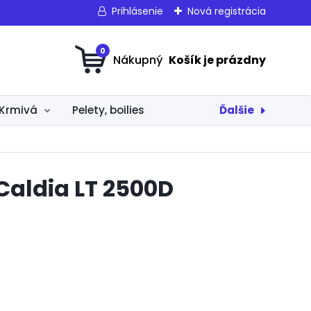
Prihlásenie
Nová registrácia
0
Ďalšie
Krmivá
Pelety, boilies
Caldia LT 2500D