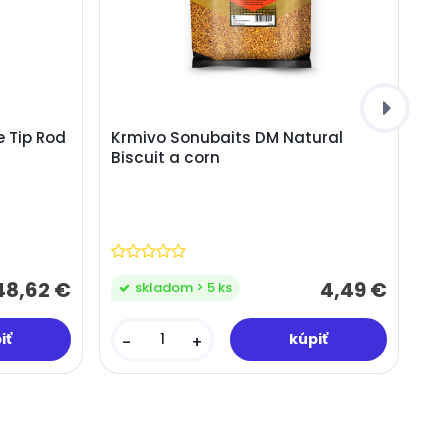
e Tip Rod
Krmivo Sonubaits DM Natural
Biscuit a corn
48,62 €
4,49 €
skladom > 5 ks
-
+