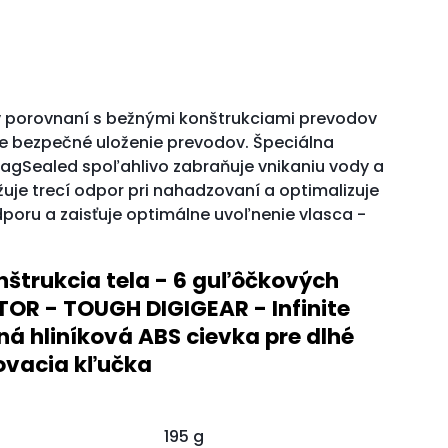
 v porovnaní s bežnými konštrukciami prevodov
uje bezpečné uloženie prevodov. Špeciálna
MagSealed spoľahlivo zabraňuje vnikaniu vody a
žuje trecí odpor pri nahadzovaní a optimalizuje
oru a zaisťuje optimálne uvoľnenie vlasca -
nštrukcia tela - 6 guľôčkových
OTOR - TOUGH DIGIGEAR - Infinite
á hliníková ABS cievka pre dlhé
kovacia kľučka
195 g