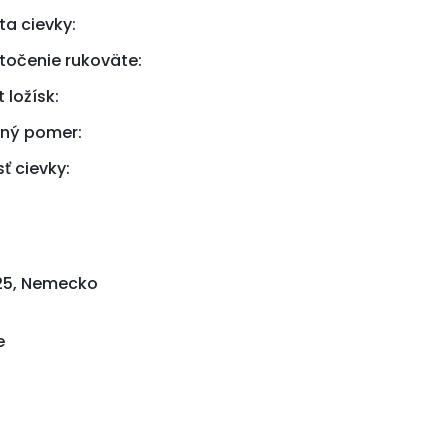
ta cievky:
otočenie rukoväte:
 ložísk:
ný pomer:
ť cievky:
25, Nemecko
e