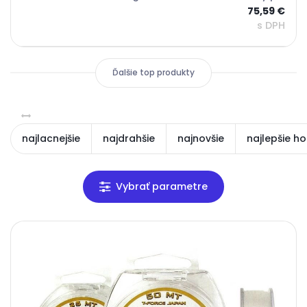
75,59 €
s DPH
Ďalšie top produkty
najlacnejšie
najdrahšie
najnovšie
najlepšie h