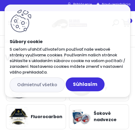
Prihlásenie
Nová registrácia
0
Úvod
Vlasce, šnúry
S cieľom uľahčiť užívateľom používať naše webové
Vlasce, šnúry
stránky využívame cookies. Používaním našich stránok
súhlasíte s ukladaním súborov cookie na vašom počítači /
zariadení. Nastavenia cookies môžete zmeniť v nastavení
vášho prehliadača.
Súhlasím
Odmietnuť všetko
Vlasce
Šnúry
Šokové
Fluorocarbon
nadvezce