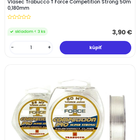
Vlasec Trabucco T Force Competition Strong 50m
0,180mm
3,90 €
skladom < 3 ks
-
+