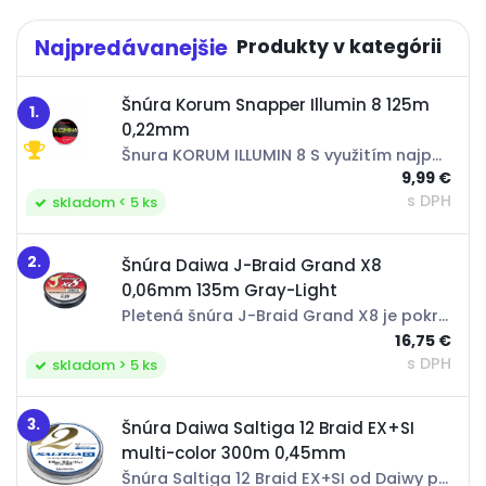
Najpredávanejšie
Šnúra Korum Snapper Illumin 8 125m
1.
0,22mm
Šnura KORUM ILLUMIN 8 S využitím najpokročilejších PE materiálov a technológií v pletených šnúrach vám prinášame túto neuveriteľnú šnúru Laser 8. Má super hladký povrch, ktorý ticho prechádza očkami. Jeho 8-mi pramenná konštrukcia poskytuje dokonale...
9,99 €
s DPH
skladom < 5 ks
2.
Šnúra Daiwa J-Braid Grand X8
0,06mm 135m Gray-Light
Pletená šnúra J-Braid Grand X8 je pokročilou verziou svetoznámej šnúry J-Braid X8. Ponúka ešte väčšiu odolnosť a spoľahlivosť pri rybolove a zdolávanie vášho úlovku. U novej Grand šnúry sme vylepšili všetky dôležité vlastnosti. Nová J-Braid Grand...
16,75 €
s DPH
skladom > 5 ks
3.
Šnúra Daiwa Saltiga 12 Braid EX+SI
multi-color 300m 0,45mm
Šnúra Saltiga 12 Braid EX+SI od Daiwy patrí k tomu najlepšiemu, čo je na súčasnom svetovom trhu dostupné. Táto veľmi kvalitná, pletená šnúra ponúka doposiaľ nepoznaný zážitok z nahadzovania a rybárčenia. Vďaka pevnému splietaniu a silikónovému...