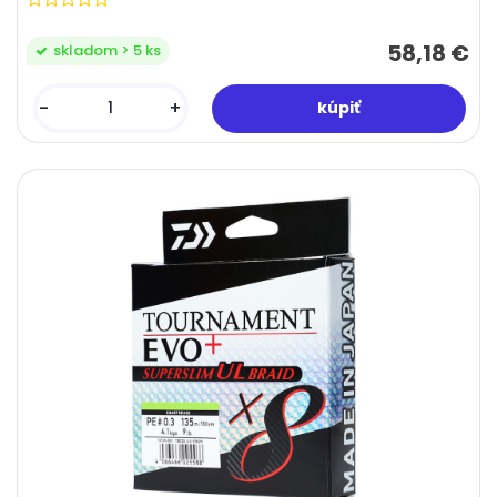
58,18 €
skladom > 5 ks
-
+