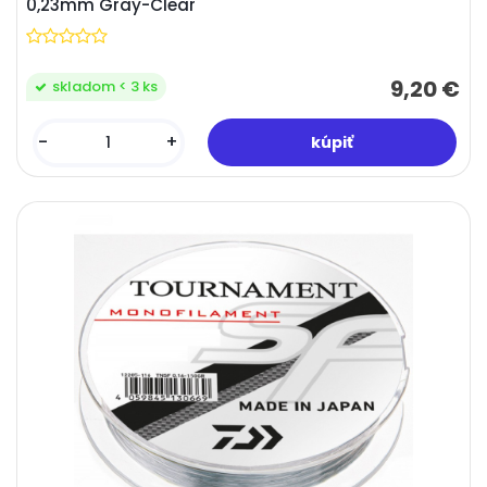
0,23mm Gray-Clear
9,20 €
skladom < 3 ks
-
+